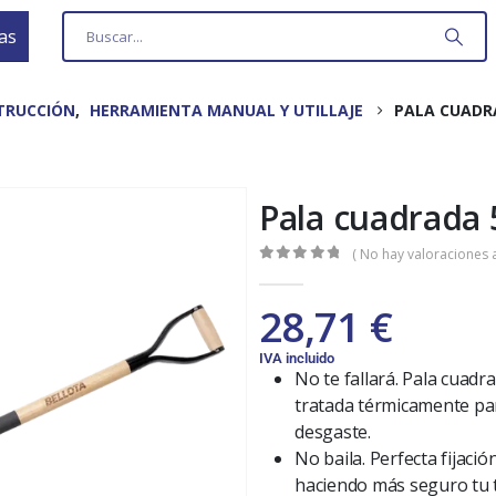
as
TRUCCIÓN
,
HERRAMIENTA MANUAL Y UTILLAJE
PALA CUADRA
Pala cuadrada 
( No hay valoraciones a
0
out of 5
28,71
€
IVA incluido
No te fallará. Pala cuadr
tratada térmicamente par
desgaste.
No baila. Perfecta fijació
haciendo más seguro tu 