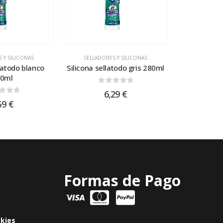
 Y SILICONAS
SELLADORES Y SILICONAS
llatodo blanco
Silicona sellatodo gris 280ml
0ml
0
out of 5
6,29
€
t of 5
59
€
Formas de Pago
okies