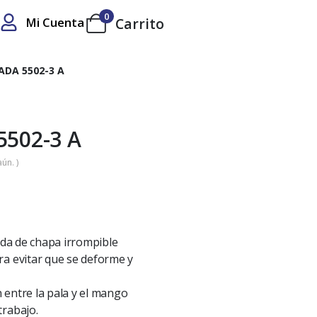
0
Mi Cuenta
Carrito
DA 5502-3 A
5502-3 A
ún. )
ada de chapa irrompible
a evitar que se deforme y
n entre la pala y el mango
trabajo.