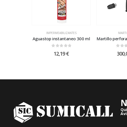
IMPERMEABILIZANTES
MARTI
Aguastop instantaneo 300 ml
Martillo perfor
0
out of 5
0
out
12,19
€
300,
N
Qu
Avi