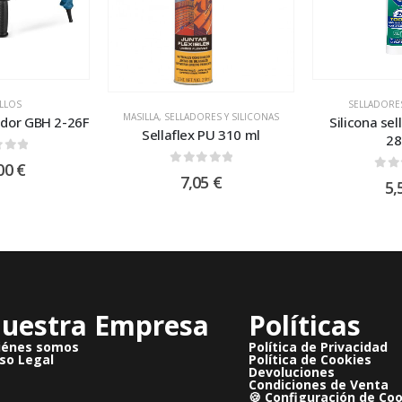
LLOS
SELLADORES
MASILLA
,
SELLADORES Y SILICONAS
ador GBH 2-26F
Silicona se
Sellaflex PU 310 ml
28
 of 5
00
€
0
out of 5
7,05
€
0
ou
5,
uestra Empresa
Políticas
iénes somos
Política de Privacidad
so Legal
Política de Cookies
Devoluciones
Condiciones de Venta
🍪 Configuración de Co