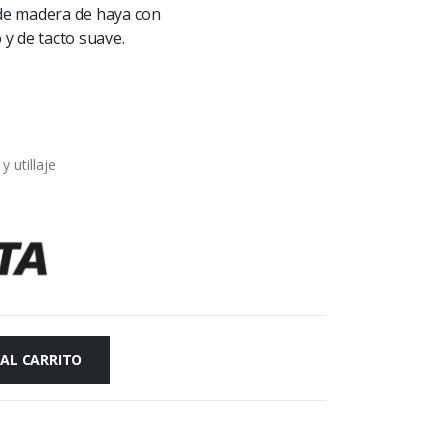
e madera de haya con
 y de tacto suave.
 utillaje
a
 AL CARRITO