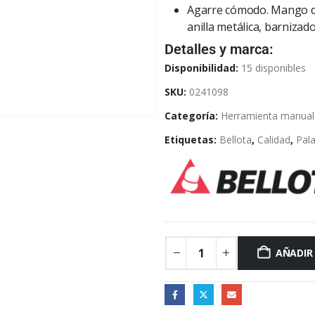
Agarre cómodo. Mango d
anilla metálica, barnizado
Detalles y marca:
Disponibilidad:
15 disponibles
SKU:
0241098
Categoría:
Herramienta manual y
Etiquetas:
Bellota
,
Calidad
,
Pal
AÑADIR