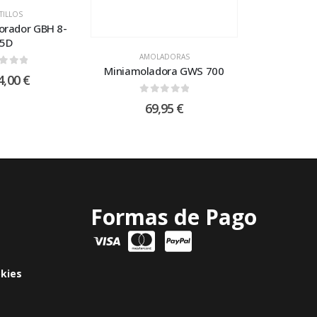
TILLOS
forador GBH 8-
5D
AMOLADORAS
Miniamoladora GWS 700
t of 5
4,00
€
0
out of 5
69,95
€
Formas de Pago
okies