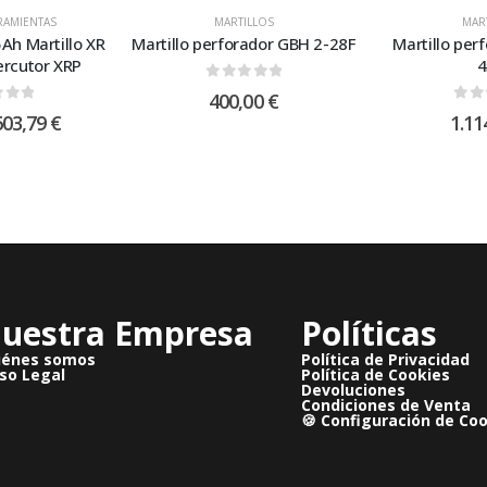
RAMIENTAS
MARTILLOS
MAR
5Ah Martillo XR
Martillo perforador GBH 2-28F
Martillo per
ercutor XRP
4
0
out of 5
400,00
€
 of 5
0
ou
603,79
€
1.11
uestra Empresa
Políticas
iénes somos
Política de Privacidad
so Legal
Política de Cookies
Devoluciones
Condiciones de Venta
🍪 Configuración de Co