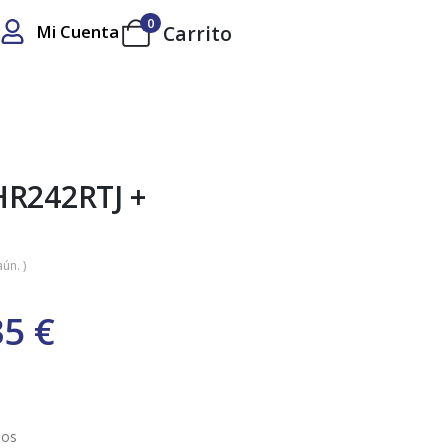
0
Mi Cuenta
Carrito
HR242RTJ +
ún. )
35
€
los