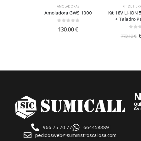
AMOLADORAS
KIT DE HER
Amoladora GWS 1000
Kit 18V LI-ION 
+ Taladro P
0
out of 5
130,00
€
0
out
773,19
€
N
Qu
Avi
966 75 70 77
664458389
pedidosweb@suministroscallosa.com