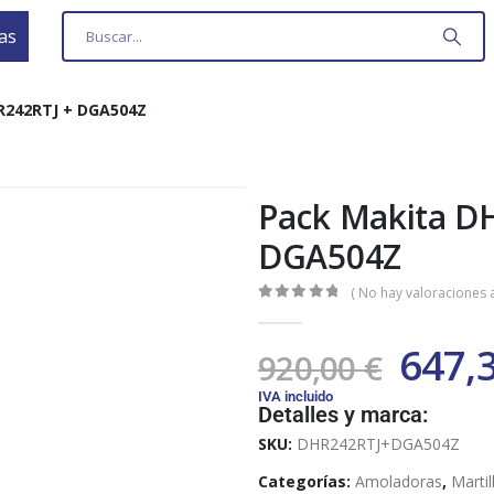
as
242RTJ + DGA504Z
Pack Makita D
DGA504Z
( No hay valoraciones a
0
out of 5
647,
920,00
€
IVA incluido
Detalles y marca:
SKU:
DHR242RTJ+DGA504Z
Categorías:
Amoladoras
,
Martil