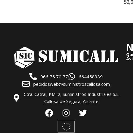
52,
N
Qu
Avi
966 75 70 77
664458389
pedidosweb@suministroscallosa.com
Ctra. Catral, KM. 2, Suministros Industriales S.L.
Callosa de Segura, Alicante