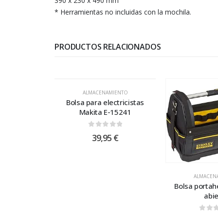
390 x 230 x 490 mm
* Herramientas no incluidas con la mochila.
PRODUCTOS RELACIONADOS
ALMACENAMIENTO
Bolsa para electricistas
Makita E-15241
0
out of 5
39,95
€
ALMACEN
Bolsa portah
abie
0
out