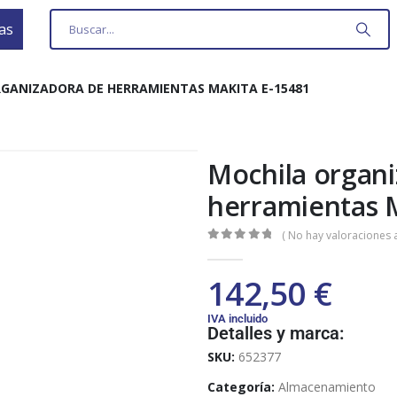
as
GANIZADORA DE HERRAMIENTAS MAKITA E-15481
Mochila organ
herramientas 
( No hay valoraciones a
0
out of 5
142,50
€
IVA incluido
Detalles y marca:
SKU:
652377
Categoría:
Almacenamiento