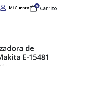
0
Mi Cuenta
Carrito
izadora de
Makita E-15481
ún. )