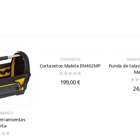
CORTASETOS
ALMACE
Cortasetos Makita EN402MP
Funda de talad
Ma
0
out of 5
199,00
€
0
ou
24
AMIENTO
erramientas
rta
 of 5