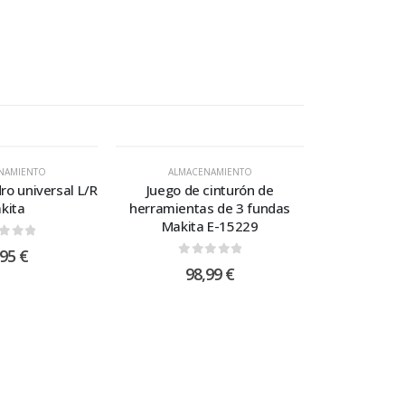
NAMIENTO
ALMACENAMIENTO
ro universal L/R
Juego de cinturón de
kita
herramientas de 3 fundas
Makita E-15229
t of 5
,95
€
0
out of 5
98,99
€