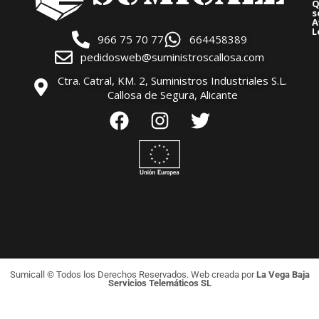
Q
s
A
L
966 75 70 77
664458389
pedidosweb@suministroscallosa.com
Ctra. Catral, KM. 2, Suministros Industriales S.L.
Callosa de Segura, Alicante
Sumicall © Todos los Derechos Reservados. Web creada por
La Vega Baja
Servicios Telemáticos SL