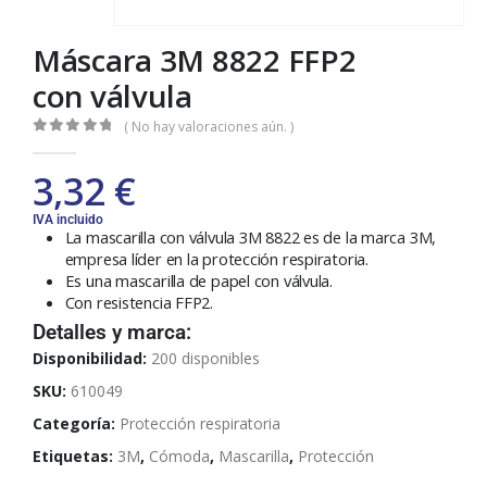
Máscara 3M 8822 FFP2
con válvula
( No hay valoraciones aún. )
0
out of 5
3,32
€
IVA incluido
La mascarilla con válvula 3M 8822 es de la marca 3M,
empresa líder en la protección respiratoria.
Es una mascarilla de papel con válvula.
Con resistencia FFP2.
Detalles y marca:
Disponibilidad:
200 disponibles
SKU:
610049
Categoría:
Protección respiratoria
Etiquetas:
3M
,
Cómoda
,
Mascarilla
,
Protección