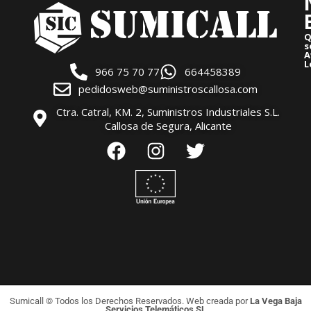
Q
s
A
L
966 75 70 77
664458389
pedidosweb@suministroscallosa.com
Ctra. Catral, KM. 2, Suministros Industriales S.L.
Callosa de Segura, Alicante
Sumicall © Todos los Derechos Reservados. Web creada por
La Vega Baja
Servicios Telemáticos SL