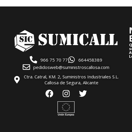
Q
s
A
L
966 75 70 77
664458389
pedidosweb@suministroscallosa.com
Ctra. Catral, KM. 2, Suministros Industriales S.L.
Callosa de Segura, Alicante