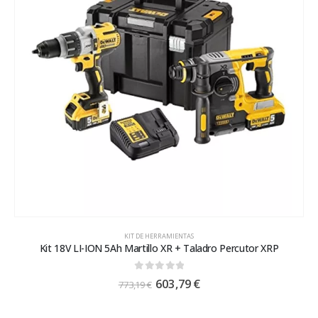
KIT DE HERRAMIENTAS
Kit 18V LI-ION 5Ah Martillo XR + Taladro Percutor XRP
0
out of 5
603,79
€
773,19
€