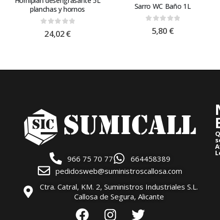
Horniplan desengrasante 5L
Sarro WC Baño 1L
planchas y hornos
0
out of 5
5,80
€
0
out of 5
24,02
€
Q
s
A
L
966 75 70 77
664458389
pedidosweb@suministroscallosa.com
Ctra. Catral, KM. 2, Suministros Industriales S.L.
Callosa de Segura, Alicante