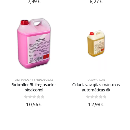
7,99
€
8,27
€
LIMPIAHOGAR Y FREGASUELOS
LAVAVAJILLAS
Biolimflor 5L fregasuelos
Cidur lavavajillas máquinas
bioalcohol
automáticas 6k
0
out of 5
0
out of 5
10,56
€
12,98
€