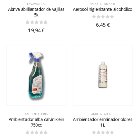
LAVAVAJILLAS
SPRAY LUBRICANTE
Abriva abrillantador de vajillas
Aerosol higienizante alcohólico
5k
0
out of 5
6,45
€
0
out of 5
19,94
€
AMBIENTADORES
AMBIENTADORES
Ambientador alba calvin klein
Ambientador eliminador olores
750cc
1L
0
out of 5
0
out of 5