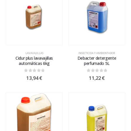
LAVAVAJILLAS
INSECTICIDA Y AMBIENTADOR
Cidur plus lavavajillas
Debacter detergente
automáticas 6kg
perfumado 5L
0
out of 5
0
out of 5
13,94
€
11,22
€