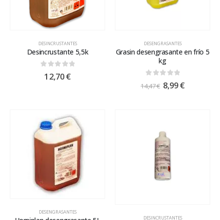
DESINCRUSTANTES
DESENGRASANTES
Desincrustante 5,5k
Grasin desengrasante en frío 5
kg
0
out of 5
12,70
€
0
out of 5
8,99
€
14,47
€
DESENGRASANTES
DESINCRUSTANTES