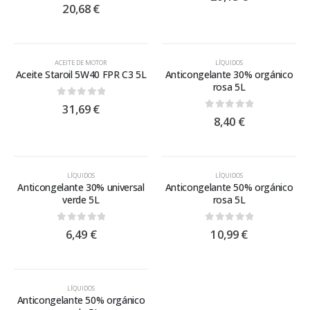
0
out of 5
20,68
€
ACEITE DE MOTOR
LÍQUIDOS
Aceite Staroil 5W40 FPR C3 5L
Anticongelante 30% orgánico
rosa 5L
0
out of 5
31,69
€
0
out of 5
8,40
€
LÍQUIDOS
LÍQUIDOS
Anticongelante 30% universal
Anticongelante 50% orgánico
verde 5L
rosa 5L
0
out of 5
0
out of 5
6,49
€
10,99
€
LÍQUIDOS
Anticongelante 50% orgánico