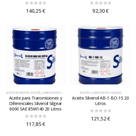
0
out of 5
0
out of 5
140,25
€
92,30
€
ACEITE DE MOTOR
,
ACEITES, LUBRICANTES Y GRASAS
ACEITES, LUBRICANTES Y GRASAS
Aceite para Transmisiones y
Aceite Silveroil AB-1 ISO-15 20
Diferenciales Silveroil Silgear
Litros
6000 SAE 85W140 20 Litros
0
out of 5
121,52
€
0
out of 5
117,85
€