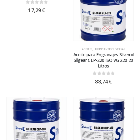
0
out of 5
17,29
€
ACEITES, LUBRICANTES Y GRASAS
Aceite para Engranajes Silveroil
Silgear CLP-220 ISO VG 220 20
Litros
0
out of 5
88,74
€