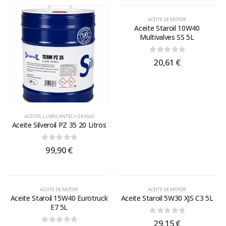
ACEITE DE MOTOR
Aceite Staroil 10W40
Multivalves SS 5L
0
out of 5
20,61
€
ACEITES, LUBRICANTES Y GRASAS
Aceite Silveroil PZ 35 20 Litros
0
out of 5
99,90
€
ACEITE DE MOTOR
ACEITE DE MOTOR
Aceite Staroil 15W40 Eurotruck
Aceite Staroil 5W30 XJS C3 5L
E7 5L
0
out of 5
29,15
€