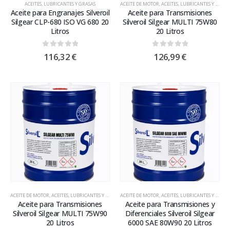
ACEITES, LUBRICANTES Y GRASAS
ACEITE DE MOTOR
,
ACEITES, LUBRICANTES Y GRASAS
Aceite para Engranajes Silveroil
Aceite para Transmisiones
Silgear CLP-680 ISO VG 680 20
Silveroil Silgear MULTI 75W80
Litros
20 Litros
0
out of 5
0
out of 5
116,32
€
126,99
€
ACEITE DE MOTOR
,
ACEITES, LUBRICANTES Y GRASAS
ACEITE DE MOTOR
,
ACEITES, LUBRICANTES Y GRASAS
Aceite para Transmisiones
Aceite para Transmisiones y
Silveroil Silgear MULTI 75W90
Diferenciales Silveroil Silgear
20 Litros
6000 SAE 80W90 20 Litros