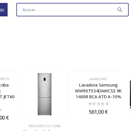
as
ROBOTS
LAVADORAS
coba
Lavadora Samsung
g
WW90T534DAWCS3 9K
T JET60
1400R BCA ATD A-10%
0
out of 5
561,00
€
 5
,00
€
FRIGORÍFICOS COMBI