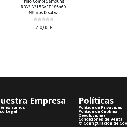
Frigo Combi Samsung
RB33J3315SAEF 185x60
NF Inox Display
0
out of 5
650,00
€
uestra Empresa
Políticas
iénes somos
Política de Privacidad
so Legal
Política de Cookies
Devoluciones
Condiciones de Venta
🍪 Configuración de Co