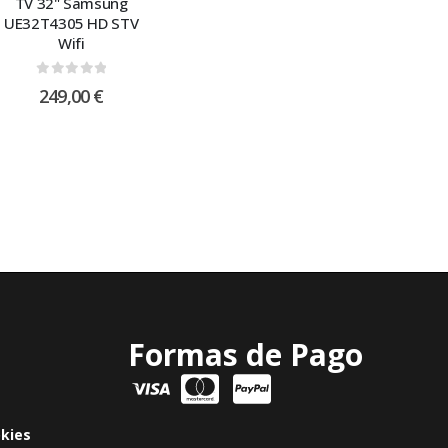
TV 32" Samsung
UE32T4305 HD STV
Wifi
0
out of 5
249,00
€
Formas de Pago
okies