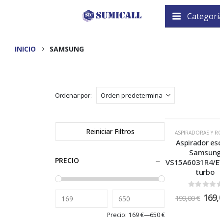
Categorí
INICIO
SAMSUNG
Ordenar por:
Reiniciar Filtros
ASPIRADORAS Y 
Aspirador es
Samsun
PRECIO
VS15A6031R4/E
turbo
0
out of
169
199,00
€
Precio:
169 €
—
650 €