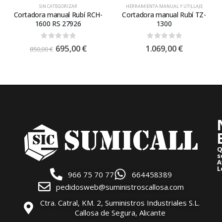
SIN CATEGORIZAR
HERRAMIENTA MANUAL Y UTILLAJE
Cortadora manual Rubí RCH-
Cortadora manual Rubí TZ-
1600 RS 27926
1300
0
out of 5
0
out of 5
695,00
€
1.069,00
€
850,00
€
Q
s
A
L
966 75 70 77
664458389
pedidosweb@suministroscallosa.com
Ctra. Catral, KM. 2, Suministros Industriales S.L.
Callosa de Segura, Alicante