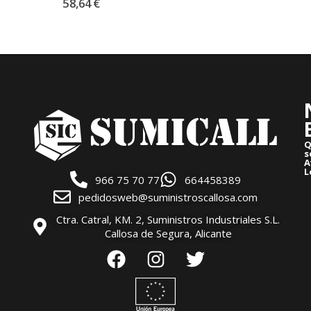
58,64
€
Q
s
A
L
966 75 70 77
664458389
pedidosweb@suministroscallosa.com
Ctra. Catral, KM. 2, Suministros Industriales S.L.
Callosa de Segura, Alicante