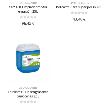
DESENGRASANTES
DESINCRUSTANTES
Car*100 Limpiador motor
Policar*1 Cera super polish 20L
emulsión 25L
0
out of 5
43,40
€
0
out of 5
96,45
€
DESENGRASANTES
Truckar*19 Desengrasante
carrocerías 20L
0
out of 5