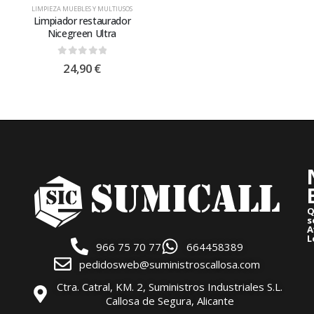
LIMPIEZA MUEBLES Y MULTIUSOS
Limpiador restaurador
Nicegreen Ultra
0
out of 5
24,90
€
Q
s
A
L
966 75 70 77
664458389
pedidosweb@suministroscallosa.com
Ctra. Catral, KM. 2, Suministros Industriales S.L.
Callosa de Segura, Alicante