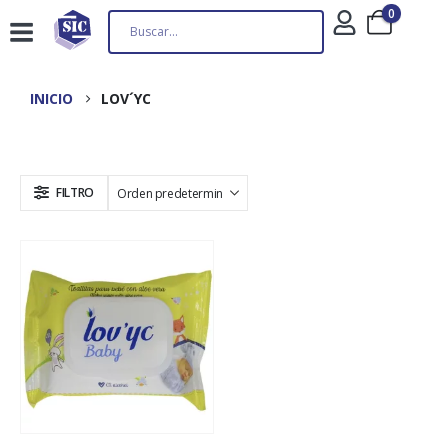
0
INICIO
LOV´YC
FILTRO