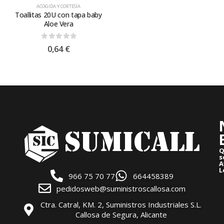
ACOGIDA Y CORTESÍA
Toallitas 20U con tapa baby
Aloe Vera
0
out of 5
0,64
€
Q
s
A
L
966 75 70 77
664458389
pedidosweb@suministroscallosa.com
Ctra. Catral, KM. 2, Suministros Industriales S.L.
Callosa de Segura, Alicante