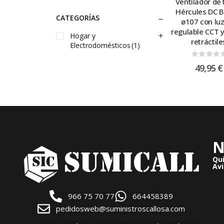
Ventilador de
Hércules DC B
CATEGORÍAS
ø107 con luz
regulable CCT 
Hogar y
retráctile
Electrodomésticos
(1)
0
out of
49,95
€
N
Qu
Avi
966 75 70 77
664458389
pedidosweb@suministroscallosa.com