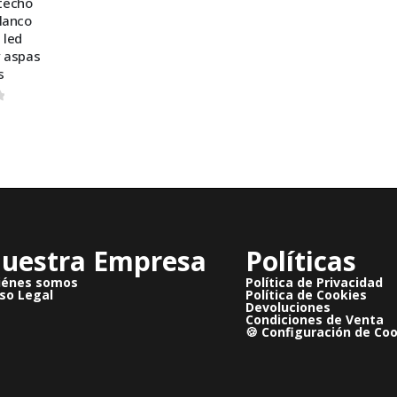
 techo
lanco
 led
y aspas
s
 5
uestra Empresa
Políticas
iénes somos
Política de Privacidad
so Legal
Política de Cookies
Devoluciones
Condiciones de Venta
🍪 Configuración de Co