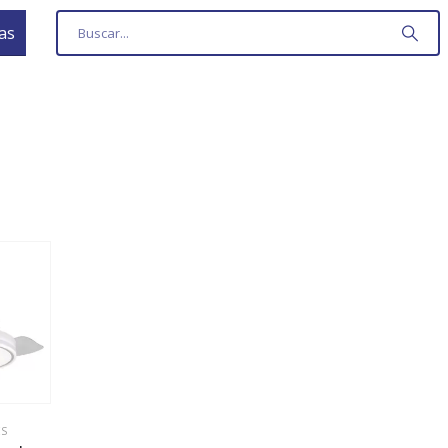
as
ES