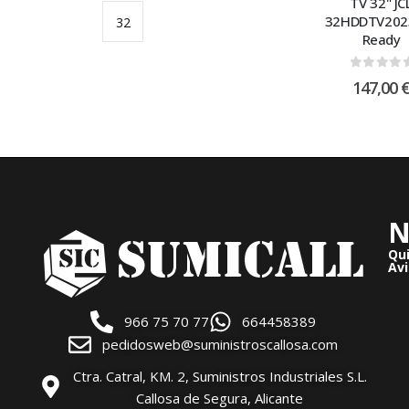
TV 32" JC
32HDDTV202
32
Ready
pulgadas
0
out of
147,00
N
Qu
Avi
966 75 70 77
664458389
pedidosweb@suministroscallosa.com
Ctra. Catral, KM. 2, Suministros Industriales S.L.
Callosa de Segura, Alicante