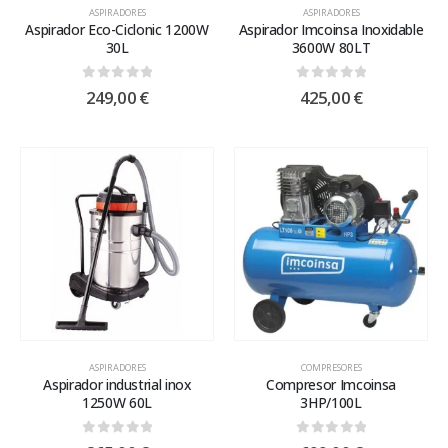
ASPIRADORES
ASPIRADORES
Aspirador Eco-Ciclonic 1200W
Aspirador Imcoinsa Inoxidable
30L
3600W 80LT
0
out of 5
0
out of 5
249,00
€
425,00
€
ASPIRADORES
COMPRESORES
Aspirador industrial inox
Compresor Imcoinsa
1250W 60L
3HP/100L
0
out of 5
0
out of 5