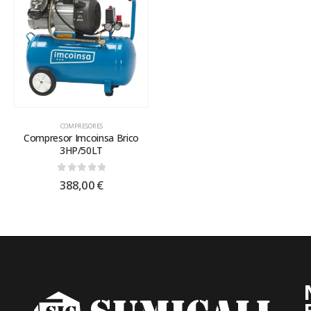
COMPRESORES
Compresor Imcoinsa Brico
3HP/50LT
0
out of 5
388,00
€