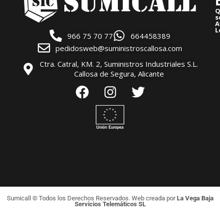
Q
s
A
L
966 75 70 77
664458389
pedidosweb@suministroscallosa.com
Ctra. Catral, KM. 2, Suministros Industriales S.L.
Callosa de Segura, Alicante
Sumicall © Todos los Derechos Reservados. Web creada por
La Vega Baja
Servicios Telemáticos SL