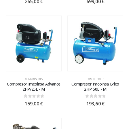
265,00
€
699,00
€
COMPRESORES
COMPRESORES
Compresor Imcoinsa Advance
Compresor Imcoinsa Brico
2HP/25L - M
2HP 50L - M
0
out of 5
0
out of 5
159,00
€
193,60
€