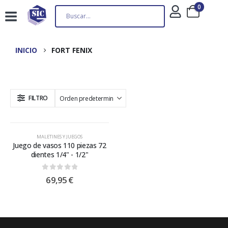
0
INICIO
FORT FENIX
FILTRO
MALETINES Y JUEGOS
Juego de vasos 110 piezas 72
dientes 1/4" - 1/2"
0
out of 5
69,95
€