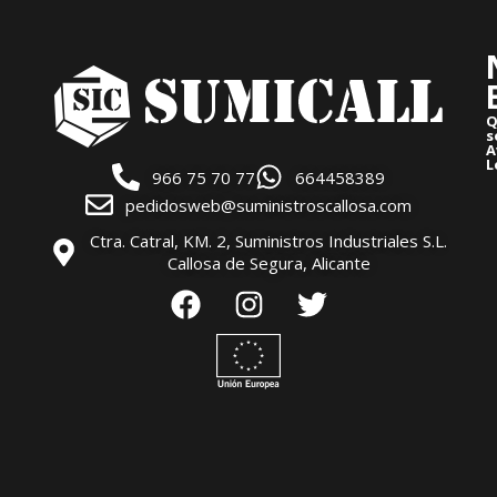
Q
s
A
L
966 75 70 77
664458389
pedidosweb@suministroscallosa.com
Ctra. Catral, KM. 2, Suministros Industriales S.L.
Callosa de Segura, Alicante