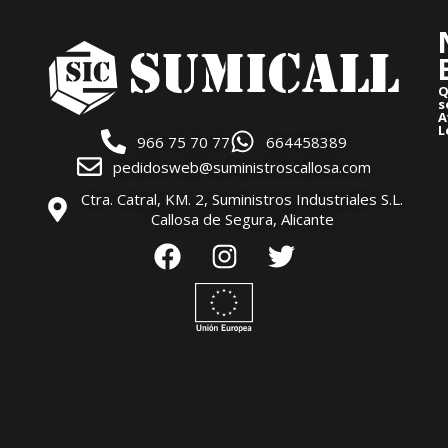
Q
s
A
L
966 75 70 77
664458389
pedidosweb@suministroscallosa.com
Ctra. Catral, KM. 2, Suministros Industriales S.L.
Callosa de Segura, Alicante