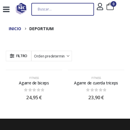
0
INICIO
DEPORTIUM
FILTRO
FITNESS
FITNESS
Agarre de biceps
Agarre de cuerda triceps
0
out of 5
0
out of 5
24,95
€
23,90
€