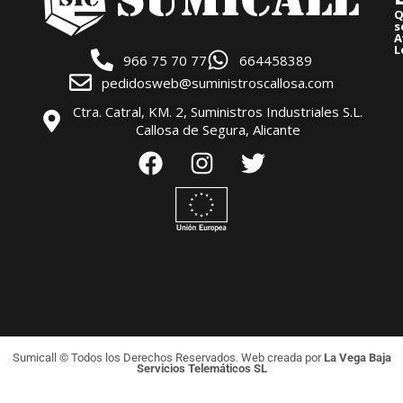
Q
s
A
L
966 75 70 77
664458389
pedidosweb@suministroscallosa.com
Ctra. Catral, KM. 2, Suministros Industriales S.L.
Callosa de Segura, Alicante
Sumicall © Todos los Derechos Reservados. Web creada por
La Vega Baja
Servicios Telemáticos SL