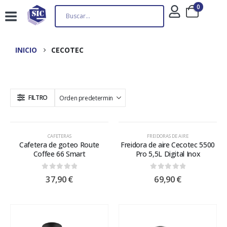
0
INICIO
CECOTEC
FILTRO
CAFETERAS
FREIDORAS DE AIRE
Cafetera de goteo Route
Freidora de aire Cecotec 5500
Coffee 66 Smart
Pro 5,5L Digital Inox
0
out of 5
0
out of 5
37,90
€
69,90
€