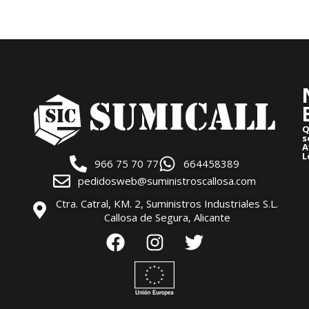
Q
s
A
L
966 75 70 77
664458389
pedidosweb@suministroscallosa.com
Ctra. Catral, KM. 2, Suministros Industriales S.L.
Callosa de Segura, Alicante