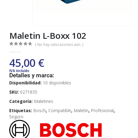
Maletin L-Boxx 102
( No hay valoraciones aún. )
0
out of 5
45,00
€
IVA incluido
Detalles y marca:
Disponibilidad:
10 disponibles
SKU:
0271835
Categoría:
Maletines
Etiquetas:
Bosch
,
Compatible
,
Maletín
,
Profesional
,
Seguro