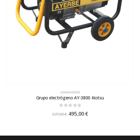
GENERADORES
Grupo electrógeno AY-3800 Kiotsu
0
out of 5
495,00
€
637,00
€