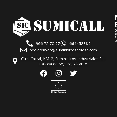
Q
s
A
L
966 75 70 77
664458389
pedidosweb@suministroscallosa.com
Ctra. Catral, KM. 2, Suministros Industriales S.L.
Callosa de Segura, Alicante