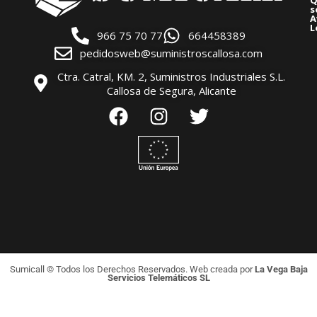
s
A
L
966 75 70 77
664458389
pedidosweb@suministroscallosa.com
Ctra. Catral, KM. 2, Suministros Industriales S.L.
Callosa de Segura, Alicante
Sumicall © Todos los Derechos Reservados. Web creada por
La Vega Baja
Servicios Telemáticos SL