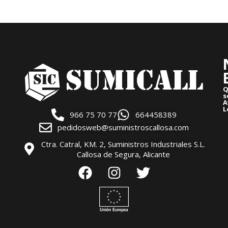
Q
s
A
L
966 75 70 77
664458389
pedidosweb@suministroscallosa.com
Ctra. Catral, KM. 2, Suministros Industriales S.L.
Callosa de Segura, Alicante