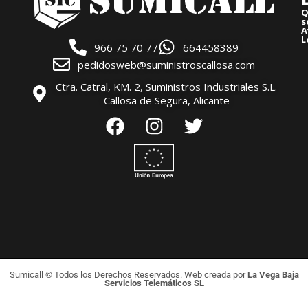
Q
s
A
L
966 75 70 77
664458389
pedidosweb@suministroscallosa.com
Ctra. Catral, KM. 2, Suministros Industriales S.L.
Callosa de Segura, Alicante
Sumicall © Todos los Derechos Reservados. Web creada por
La Vega Baja
Servicios Telemáticos SL