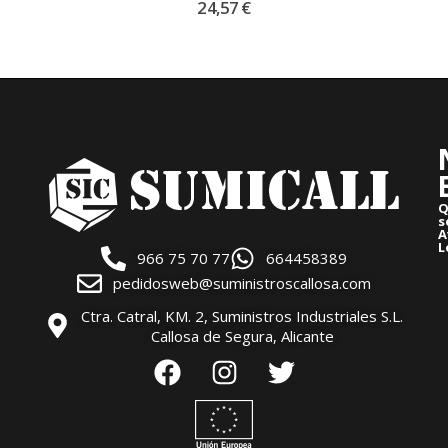
24,57
€
Q
s
A
L
966 75 70 77
664458389
pedidosweb@suministroscallosa.com
Ctra. Catral, KM. 2, Suministros Industriales S.L.
Callosa de Segura, Alicante