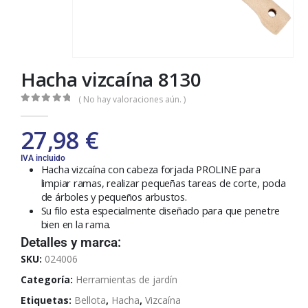
Hacha vizcaína 8130
( No hay valoraciones aún. )
0
out of 5
27,98
€
IVA incluido
Hacha vizcaína con cabeza forjada PROLINE para
limpiar ramas, realizar pequeñas tareas de corte, poda
de árboles y pequeños arbustos.
Su filo esta especialmente diseñado para que penetre
bien en la rama.
Detalles y marca:
SKU:
024006
Categoría:
Herramientas de jardín
Etiquetas:
Bellota
,
Hacha
,
Vizcaína