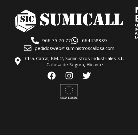
Q
s
A
L
966 75 70 77
664458389
pedidosweb@suministroscallosa.com
Ctra. Catral, KM. 2, Suministros Industriales S.L.
Callosa de Segura, Alicante