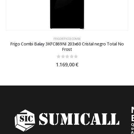
FRIGORÍFICOS COMBI
Frigo Combi Balay 3KFC869NI 203x60 Cristal negro Total No
Frost
0
out of 5
1.169,00
€
Q
s
A