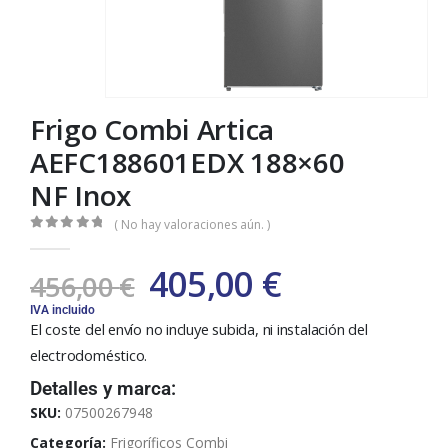
Frigo Combi Artica
AEFC188601EDX 188×60
NF Inox
( No hay valoraciones aún. )
0
out of 5
405,00
€
456,00
€
IVA incluido
El coste del envío no incluye subida, ni instalación del
electrodoméstico.
Detalles y marca:
SKU:
07500267948
Categoría:
Frigoríficos Combi