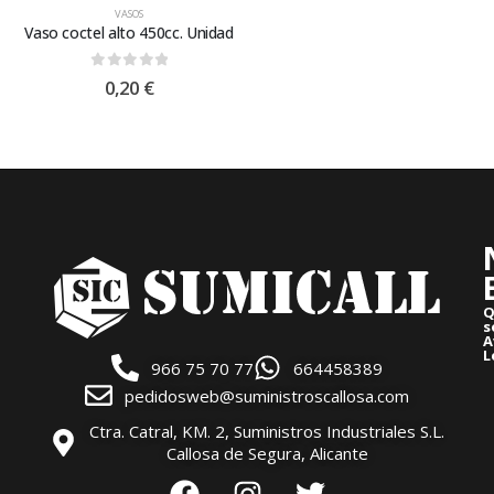
VASOS
Vaso coctel alto 450cc. Unidad
0
out of 5
0,20
€
Q
s
A
L
966 75 70 77
664458389
pedidosweb@suministroscallosa.com
Ctra. Catral, KM. 2, Suministros Industriales S.L.
Callosa de Segura, Alicante