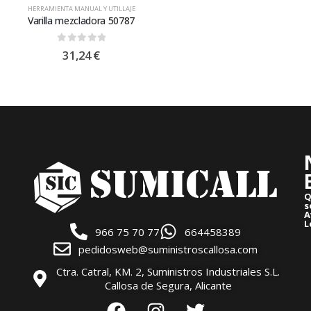
HERRAMIENTA MANUAL Y UTILLAJE
Varilla mezcladora 50787
0
out of 5
31,24
€
Q
s
A
L
966 75 70 77
664458389
pedidosweb@suministroscallosa.com
Ctra. Catral, KM. 2, Suministros Industriales S.L.
Callosa de Segura, Alicante