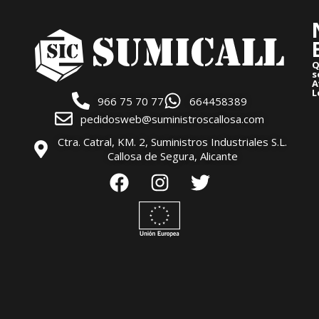
Q
s
A
L
966 75 70 77
664458389
pedidosweb@suministroscallosa.com
Ctra. Catral, KM. 2, Suministros Industriales S.L.
Callosa de Segura, Alicante