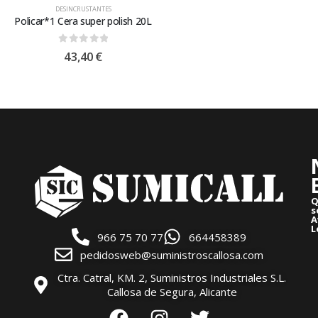
DESINCRUSTANTES
Policar*1 Cera super polish 20L
0
out of 5
43,40
€
Q
s
A
L
966 75 70 77
664458389
pedidosweb@suministroscallosa.com
Ctra. Catral, KM. 2, Suministros Industriales S.L.
Callosa de Segura, Alicante