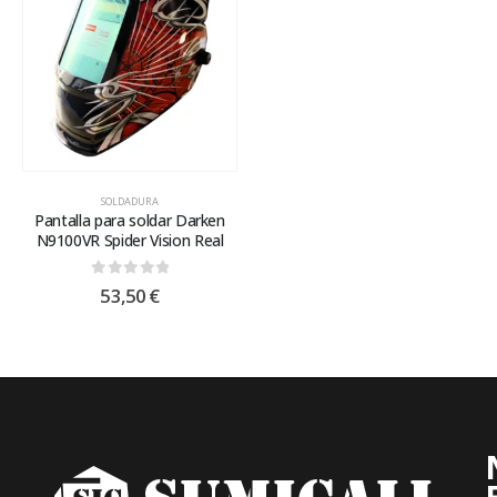
SOLDADURA
Pantalla para soldar Darken
N9100VR Spider Vision Real
0
out of 5
53,50
€