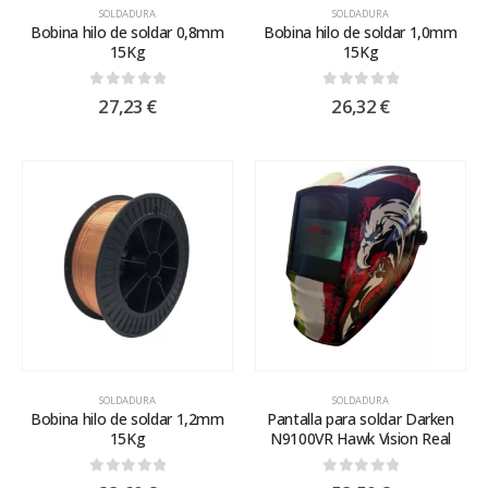
SOLDADURA
SOLDADURA
Bobina hilo de soldar 0,8mm
Bobina hilo de soldar 1,0mm
15Kg
15Kg
0
out of 5
0
out of 5
27,23
€
26,32
€
SOLDADURA
SOLDADURA
Bobina hilo de soldar 1,2mm
Pantalla para soldar Darken
15Kg
N9100VR Hawk Vision Real
0
out of 5
0
out of 5