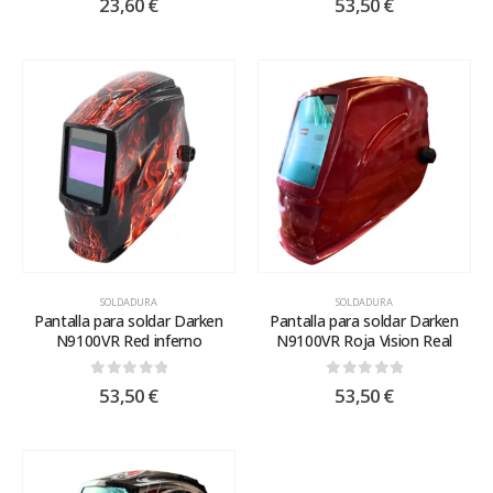
23,60
€
53,50
€
SOLDADURA
SOLDADURA
Pantalla para soldar Darken
Pantalla para soldar Darken
N9100VR Red inferno
N9100VR Roja Vision Real
0
out of 5
0
out of 5
53,50
€
53,50
€