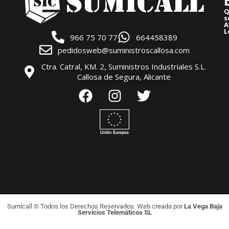
Q
s
A
L
966 75 70 77
664458389
pedidosweb@suministroscallosa.com
Ctra. Catral, KM. 2, Suministros Industriales S.L.
Callosa de Segura, Alicante
Sumicall © Todos los Derechos Reservados. Web creada por
La Vega Baja
Servicios Telemáticos SL