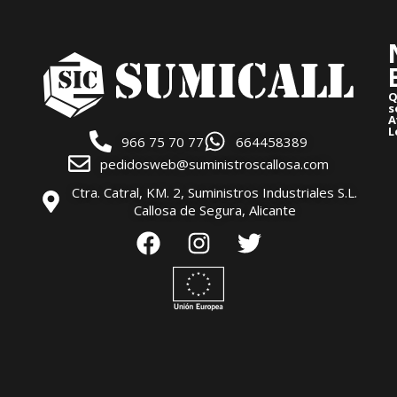
Q
s
A
L
966 75 70 77
664458389
pedidosweb@suministroscallosa.com
Ctra. Catral, KM. 2, Suministros Industriales S.L.
Callosa de Segura, Alicante