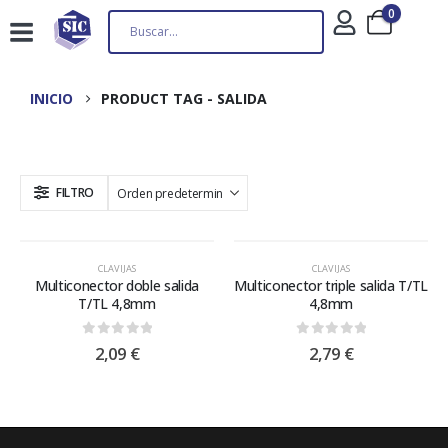
0
INICIO
PRODUCT TAG -
SALIDA
FILTRO
CLAVIJAS
CLAVIJAS
Multiconector doble salida
Multiconector triple salida T/TL
T/TL 4,8mm
4,8mm
0
out of 5
0
out of 5
2,09
€
2,79
€