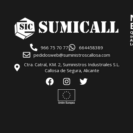
Q
s
A
L
966 75 70 77
664458389
pedidosweb@suministroscallosa.com
Ctra. Catral, KM. 2, Suministros Industriales S.L.
Callosa de Segura, Alicante