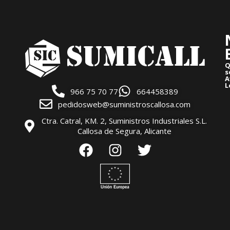
Q
s
A
L
966 75 70 77
664458389
pedidosweb@suministroscallosa.com
Ctra. Catral, KM. 2, Suministros Industriales S.L.
Callosa de Segura, Alicante