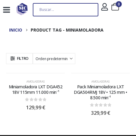
0
INICIO
PRODUCT TAG -
MINIAMOLADORA
FILTRO
AMOLADORAS
AMOLADORAS
Miniamoladora LXT DGA452
Pack Miniamoladora LXT
18V 115mm 11.000 min⁻¹
DGA504RMJ 18V • 125 mm •
8.500 min⁻¹
0
out of 5
129,99
€
0
out of 5
329,99
€