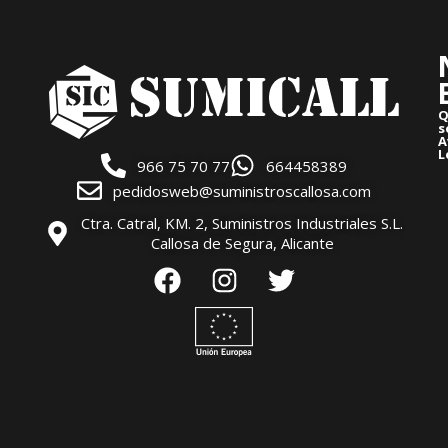
Q
s
A
L
966 75 70 77
664458389
pedidosweb@suministroscallosa.com
Ctra. Catral, KM. 2, Suministros Industriales S.L.
Callosa de Segura, Alicante