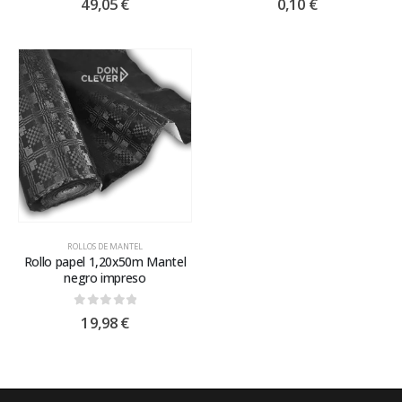
49,05
€
0,10
€
ROLLOS DE MANTEL
Rollo papel 1,20x50m Mantel
negro impreso
0
out of 5
19,98
€