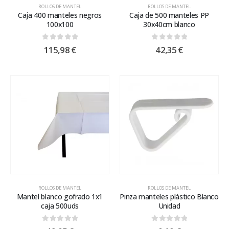
ROLLOS DE MANTEL
ROLLOS DE MANTEL
Caja 400 manteles negros
Caja de 500 manteles PP
100x100
30x40cm blanco
0
out of 5
0
out of 5
115,98
€
42,35
€
ROLLOS DE MANTEL
ROLLOS DE MANTEL
Mantel blanco gofrado 1x1
Pinza manteles plástico Blanco
caja 500uds
Unidad
0
out of 5
0
out of 5