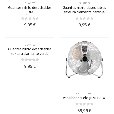
GUANTES
GUANTES
Guantes nitrilo desechables
Guantes nitrilo desechables
JBM
textura diamante naranja
0
out of 5
0
out of 5
9,95
€
9,95
€
GUANTES
Guantes nitrilo desechables
textura diamante verde
0
out of 5
9,95
€
VENTILADORES
Ventilador suelo JBM 120W
0
out of 5
59,99
€