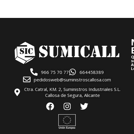
Q
s
A
L
966 75 70 77
664458389
pedidosweb@suministroscallosa.com
Ctra. Catral, KM. 2, Suministros Industriales S.L.
Callosa de Segura, Alicante