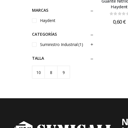
Guante Nitrilo
Haydent
MARCAS
0
out of
Haydent
0,60
€
CATEGORÍAS
Suministro Industrial
(1)
TALLA
10
8
9
N