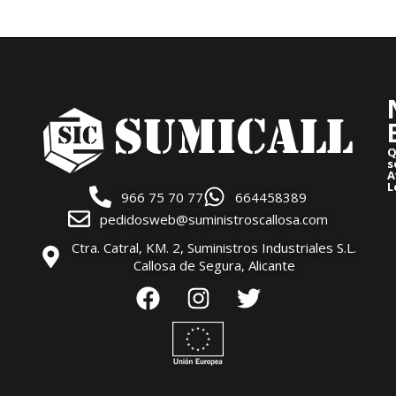
Q
s
A
L
966 75 70 77
664458389
pedidosweb@suministroscallosa.com
Ctra. Catral, KM. 2, Suministros Industriales S.L.
Callosa de Segura, Alicante