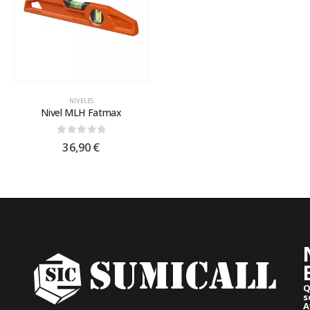
NIVELES
Nivel MLH Fatmax
0
out of 5
36,90
€
Q
s
A