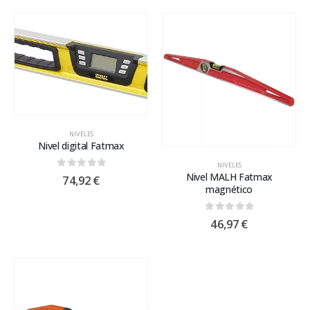
NIVELES
Nivel digital Fatmax
NIVELES
Nivel MALH Fatmax
0
out of 5
74,92
€
magnético
0
out of 5
46,97
€