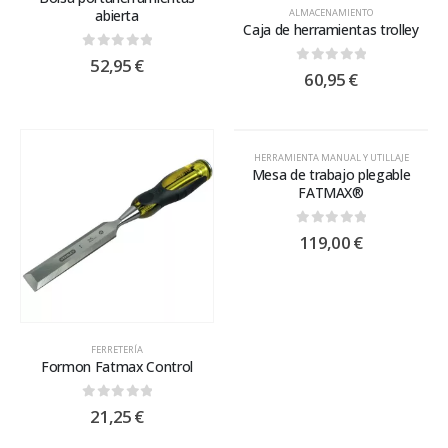
abierta
ALMACENAMIENTO
Caja de herramientas trolley
0
out of 5
52,95
€
0
out of 5
60,95
€
HERRAMIENTA MANUAL Y UTILLAJE
Mesa de trabajo plegable
FATMAX®
0
out of 5
119,00
€
FERRETERÍA
Formon Fatmax Control
0
out of 5
21,25
€