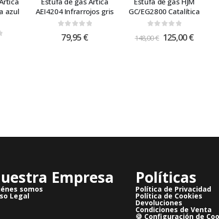
Artica
Estufa de gas Artica
Estufa de gas HJM
a azul
AEI4204 Infrarrojos gris
GC/EG2800 Catalítica
0
out of 5
0
out of 5
79,95
€
125,00
€
148,00
€
 5
uestra Empresa
Políticas
iénes somos
Política de Privacidad
so Legal
Política de Cookies
Devoluciones
Condiciones de Venta
🍪 Configuración de Co