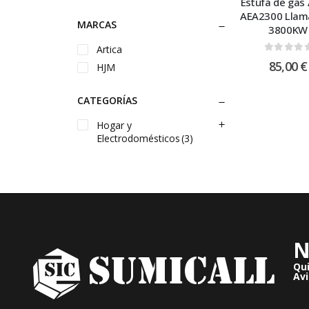
Estufa de gas 
AEA2300 Llam
MARCAS
3800KW
Artica
0
out of
85,00
€
HJM
CATEGORÍAS
Hogar y
Electrodomésticos
(3)
N
Qu
Avi