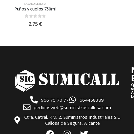
LAVADO DE ROPA
Puños y cuellos 750ml
0
out of 5
2,75
€
Q
s
A
L
966 75 70 77
664458389
pedidosweb@suministroscallosa.com
Ctra. Catral, KM. 2, Suministros Industriales S.L.
Callosa de Segura, Alicante