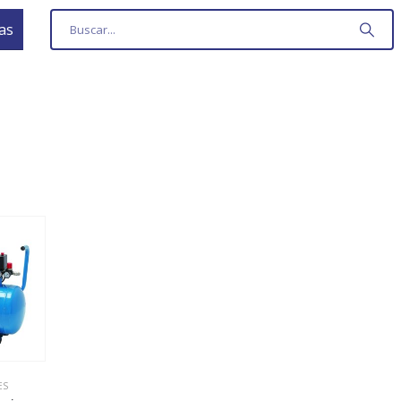
as
ES