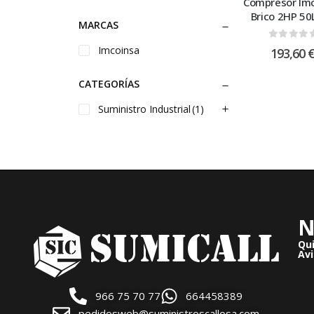
Compresor Im
Brico 2HP 50
MARCAS
0
out of
Imcoinsa
193,60
CATEGORÍAS
Suministro Industrial
(1)
N
Qu
Avi
966 75 70 77
664458389
pedidosweb@suministroscallosa.com