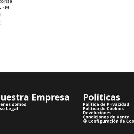
coinsa
L - M
 5
€
uestra Empresa
Políticas
iénes somos
Política de Privacidad
so Legal
Política de Cookies
Devoluciones
Condiciones de Venta
🍪 Configuración de Co