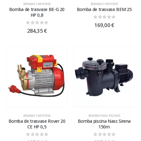
BOMBAS Y MOTORES
BOMBAS Y MOTORES
Bomba de trasvase BE-G 20
Bomba de trasvase BEM 25
HP 0,8
0
out of 5
169,00
€
0
out of 5
284,35
€
BOMBAS Y MOTORES
BOMBAS PARA PISCINAS
Bomba de trasvase Rover 20
Bomba piscina Nass Sirena
CE HP 0,5
150m
0
out of 5
0
out of 5