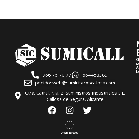
Q
s
A
L
966 75 70 77
664458389
pedidosweb@suministroscallosa.com
Ctra. Catral, KM. 2, Suministros Industriales S.L.
Callosa de Segura, Alicante