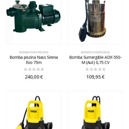
BOMBAS PARA PISCINAS
BOMBAS SUMERGIBLES
Bomba piscina Nass Sirena
Bomba Sumergible ADX-550-
Evo 75m
M (Aut) 0,75 CV
0
out of 5
0
out of 5
240,00
€
109,95
€