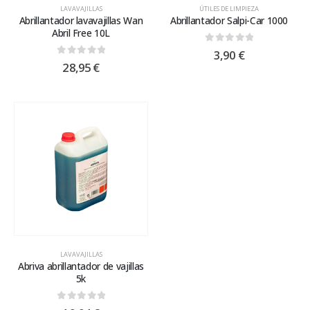
LAVAVAJILLAS
ÚTILES DE LIMPIEZA
Abrillantador lavavajillas Wan
Abrillantador Salpi-Car 1000
Abril Free 10L
0
out of 5
3,90
€
0
out of 5
28,95
€
LAVAVAJILLAS
Abriva abrillantador de vajillas
5k
0
out of 5