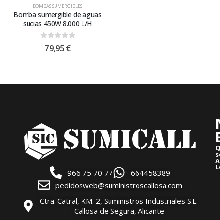
BOMBAS SUMERGIBLES
Bomba sumergible de aguas
sucias 450W 8.000 L/H
0
out of 5
79,95
€
Q
s
A
L
966 75 70 77
664458389
pedidosweb@suministroscallosa.com
Ctra. Catral, KM. 2, Suministros Industriales S.L.
Callosa de Segura, Alicante