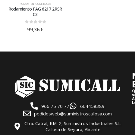
RODAMIENTOS DE BOLAS
Rodamiento FAG 6217 2RSR
C3
0
out of 5
99,36
€
Q
s
A
L
966 75 70 77
664458389
pedidosweb@suministroscallosa.com
Ctra. Catral, KM. 2, Suministros Industriales S.L.
Callosa de Segura, Alicante