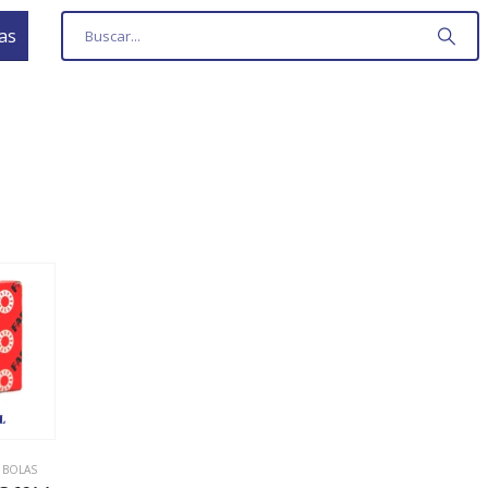
as
 BOLAS