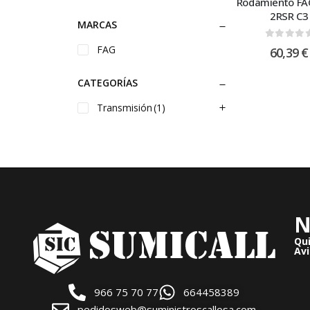
Rodamiento FA
2RSR C3
MARCAS
0
out of
FAG
60,39
€
CATEGORÍAS
Transmisión
(1)
N
Qu
Avi
966 75 70 77
664458389
pedidosweb@suministroscallosa.com