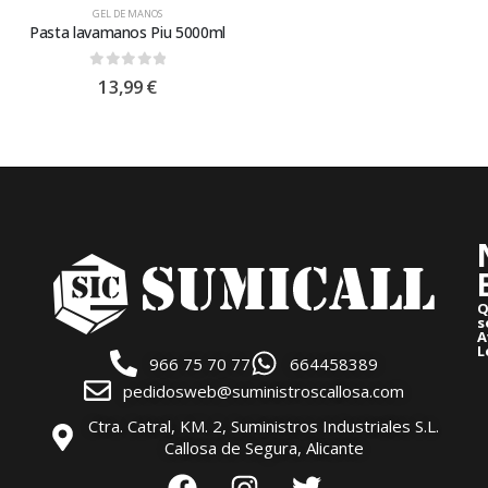
GEL DE MANOS
Pasta lavamanos Piu 5000ml
0
out of 5
13,99
€
Q
s
A
L
966 75 70 77
664458389
pedidosweb@suministroscallosa.com
Ctra. Catral, KM. 2, Suministros Industriales S.L.
Callosa de Segura, Alicante