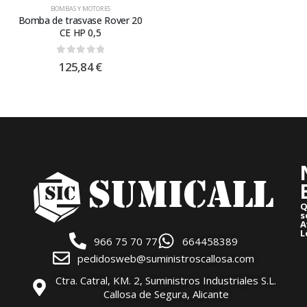
BOMBAS Y MOTORES
Bomba de trasvase Rover 20
CE HP 0,5
0
out of 5
125,84
€
Q
s
A
L
966 75 70 77
664458389
pedidosweb@suministroscallosa.com
Ctra. Catral, KM. 2, Suministros Industriales S.L.
Callosa de Segura, Alicante